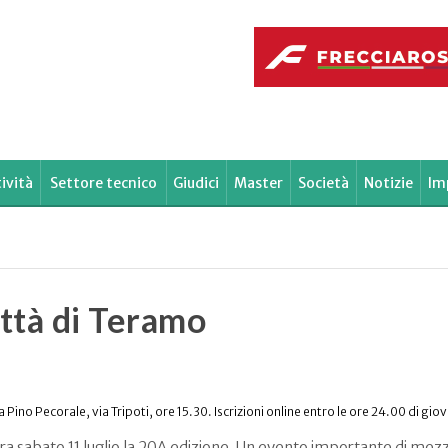
ività
Settore tecnico
Giudici
Master
Società
Notizie
Im
ttà di Teramo
ino Pecorale, via Tripoti, ore 15.30. Iscrizioni online entro le ore 24.00 di giov
ra sabato 11 luglio la 20^ edizione. Un evento importante di mez