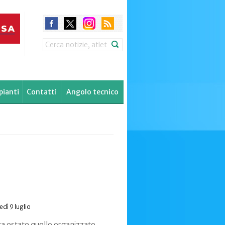
Search
pianti
Contatti
Angolo tecnico
edì 9 luglio
za estate quello organizzato