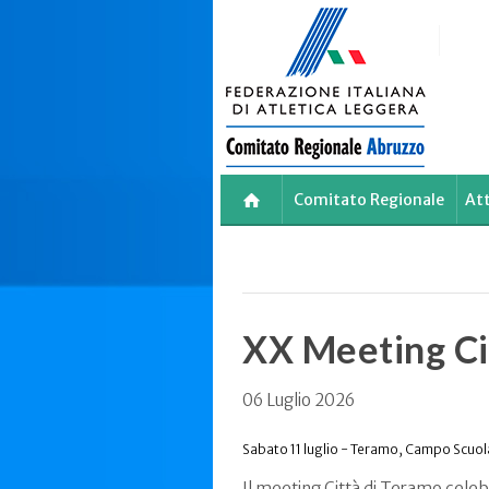
Skip
to
main
content
Comitato Regionale
Att
XX Meeting Ci
06 Luglio 2026
Sabato 11 luglio - Teramo, Campo Scuola P
Il meeting Città di Teramo celeb