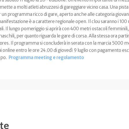
mette a molti atleti abruzzesi di gareggiare vicino casa. Una pista
un programma ricco di gare, aperto anche alle categoria giovani
manifestazione è a carattere regionale open. Il clou saranno i 100 
ali. Il lungo pomeriggio si aprirà con 400 metri ostacoli femminili, a
schili, per quanto riguarda le gare di corsa. Alla stessa ora partira
iores. Il programma si concluderà in serata con la marcia 5000 m
oni online entro le ore 24.00 di giovedì 9 luglio con pagamento es
ampo.
Programma meeting e regolamento
te