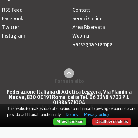
RSS Feed
Contatti
Facebook
Servizi Online
Twitter
Area Riservata
Instagram
Webmail
Rassegna Stampa
Torna in alto
Federazione Italiana di Atletica Leggera, Via Flaminia
Nuova, 830 00191 Roma Italia Tel. 06 3348 4703 P.I.
01384571004
FIDAL Copyright © 2026
Privacy policy
Cookie policy
This website makes use of cookies to enhance browsing experience and
provide additional functionality.
Details
Privacy policy
Allow cookies
Disallow cookies