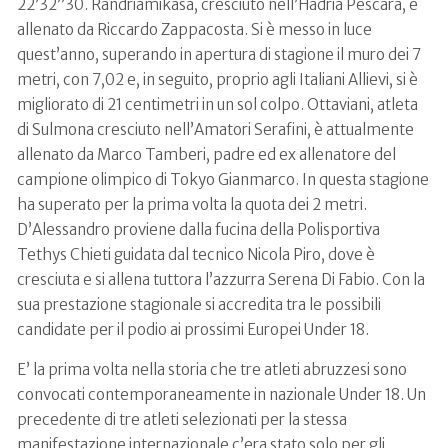
22’32”30. Randriamikasa, cresciuto nell’Hadria Pescara, è
allenato da Riccardo Zappacosta. Si è messo in luce
quest’anno, superando in apertura di stagione il muro dei 7
metri, con 7,02 e, in seguito, proprio agli Italiani Allievi, si è
migliorato di 21 centimetri in un sol colpo. Ottaviani, atleta
di Sulmona cresciuto nell’Amatori Serafini, è attualmente
allenato da Marco Tamberi, padre ed ex allenatore del
campione olimpico di Tokyo Gianmarco. In questa stagione
ha superato per la prima volta la quota dei 2 metri.
D’Alessandro proviene dalla fucina della Polisportiva
Tethys Chieti guidata dal tecnico Nicola Piro, dove è
cresciuta e si allena tuttora l’azzurra Serena Di Fabio. Con la
sua prestazione stagionale si accredita tra le possibili
candidate per il podio ai prossimi Europei Under 18.
E’ la prima volta nella storia che tre atleti abruzzesi sono
convocati contemporaneamente in nazionale Under 18. Un
precedente di tre atleti selezionati per la stessa
manifestazione internazionale c’era stato solo per gli