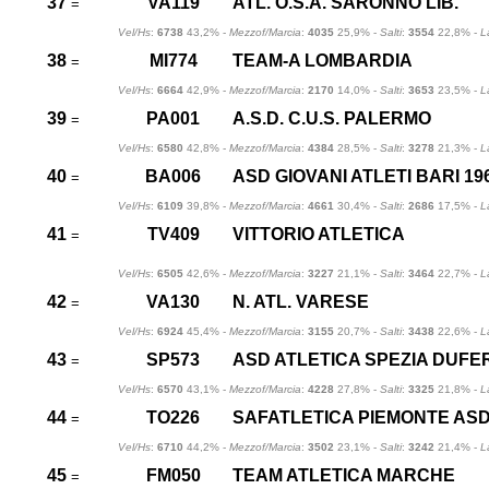
37
VA119
ATL. O.S.A. SARONNO LIB.
=
Vel/Hs
:
6738
43,2% -
Mezzof/Marcia
:
4035
25,9% -
Salti
:
3554
22,8% -
L
38
MI774
TEAM-A LOMBARDIA
=
Vel/Hs
:
6664
42,9% -
Mezzof/Marcia
:
2170
14,0% -
Salti
:
3653
23,5% -
L
39
PA001
A.S.D. C.U.S. PALERMO
=
Vel/Hs
:
6580
42,8% -
Mezzof/Marcia
:
4384
28,5% -
Salti
:
3278
21,3% -
L
40
BA006
ASD GIOVANI ATLETI BARI 19
=
Vel/Hs
:
6109
39,8% -
Mezzof/Marcia
:
4661
30,4% -
Salti
:
2686
17,5% -
L
41
TV409
VITTORIO ATLETICA
=
Vel/Hs
:
6505
42,6% -
Mezzof/Marcia
:
3227
21,1% -
Salti
:
3464
22,7% -
L
42
VA130
N. ATL. VARESE
=
Vel/Hs
:
6924
45,4% -
Mezzof/Marcia
:
3155
20,7% -
Salti
:
3438
22,6% -
L
43
SP573
ASD ATLETICA SPEZIA DUFE
=
Vel/Hs
:
6570
43,1% -
Mezzof/Marcia
:
4228
27,8% -
Salti
:
3325
21,8% -
L
44
TO226
SAFATLETICA PIEMONTE AS
=
Vel/Hs
:
6710
44,2% -
Mezzof/Marcia
:
3502
23,1% -
Salti
:
3242
21,4% -
L
45
FM050
TEAM ATLETICA MARCHE
=