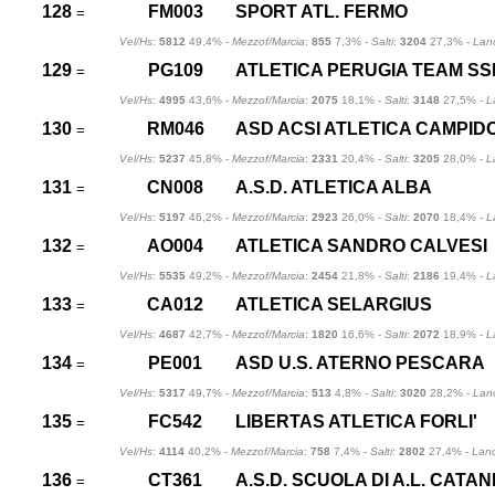
128
FM003
SPORT ATL. FERMO
=
Vel/Hs
:
5812
49,4% -
Mezzof/Marcia
:
855
7,3% -
Salti
:
3204
27,3% -
Lanc
129
PG109
ATLETICA PERUGIA TEAM SS
=
Vel/Hs
:
4995
43,6% -
Mezzof/Marcia
:
2075
18,1% -
Salti
:
3148
27,5% -
L
130
RM046
ASD ACSI ATLETICA CAMPID
=
Vel/Hs
:
5237
45,8% -
Mezzof/Marcia
:
2331
20,4% -
Salti
:
3205
28,0% -
L
131
CN008
A.S.D. ATLETICA ALBA
=
Vel/Hs
:
5197
46,2% -
Mezzof/Marcia
:
2923
26,0% -
Salti
:
2070
18,4% -
L
132
AO004
ATLETICA SANDRO CALVESI
=
Vel/Hs
:
5535
49,2% -
Mezzof/Marcia
:
2454
21,8% -
Salti
:
2186
19,4% -
L
133
CA012
ATLETICA SELARGIUS
=
Vel/Hs
:
4687
42,7% -
Mezzof/Marcia
:
1820
16,6% -
Salti
:
2072
18,9% -
L
134
PE001
ASD U.S. ATERNO PESCARA
=
Vel/Hs
:
5317
49,7% -
Mezzof/Marcia
:
513
4,8% -
Salti
:
3020
28,2% -
Lanc
135
FC542
LIBERTAS ATLETICA FORLI'
=
Vel/Hs
:
4114
40,2% -
Mezzof/Marcia
:
758
7,4% -
Salti
:
2802
27,4% -
Lanc
136
CT361
A.S.D. SCUOLA DI A.L. CATAN
=