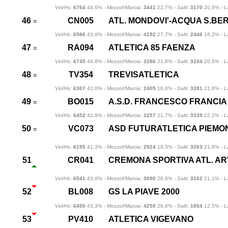
Vel/Hs
:
6764
44,6% -
Mezzof/Marcia
:
3441
22,7% -
Salti
:
3170
20,9% -
L
46
CN005
ATL. MONDOVI'-ACQUA S.B
=
Vel/Hs
:
6586
43,6% -
Mezzof/Marcia
:
4192
27,7% -
Salti
:
2446
16,2% -
L
47
RA094
ATLETICA 85 FAENZA
=
Vel/Hs
:
6745
44,8% -
Mezzof/Marcia
:
3286
21,8% -
Salti
:
3104
20,6% -
L
48
TV354
TREVISATLETICA
=
Vel/Hs
:
6307
42,0% -
Mezzof/Marcia
:
2405
16,0% -
Salti
:
3281
21,8% -
L
49
BO015
A.S.D. FRANCESCO FRANCIA
=
Vel/Hs
:
6452
42,9% -
Mezzof/Marcia
:
3257
21,7% -
Salti
:
3339
22,2% -
L
50
VC073
ASD FUTURATLETICA PIEMO
=
Vel/Hs
:
6195
41,3% -
Mezzof/Marcia
:
2924
19,5% -
Salti
:
3263
21,8% -
L
51
CR041
CREMONA SPORTIVA ATL. AR
Vel/Hs
:
6541
43,6% -
Mezzof/Marcia
:
3090
20,6% -
Salti
:
3162
21,1% -
L
52
BL008
GS LA PIAVE 2000
Vel/Hs
:
6450
43,3% -
Mezzof/Marcia
:
4250
28,6% -
Salti
:
1854
12,5% -
L
53
PV410
ATLETICA VIGEVANO