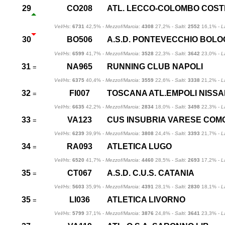
29
CO208
ATL. LECCO-COLOMBO COST
Vel/Hs
:
6731
42,5% -
Mezzof/Marcia
:
4308
27,2% -
Salti
:
2552
16,1% -
L
30
BO506
A.S.D. PONTEVECCHIO BOL
Vel/Hs
:
6599
41,7% -
Mezzof/Marcia
:
3528
22,3% -
Salti
:
3642
23,0% -
L
31
NA965
RUNNING CLUB NAPOLI
=
Vel/Hs
:
6375
40,4% -
Mezzof/Marcia
:
3559
22,6% -
Salti
:
3338
21,2% -
L
32
FI007
TOSCANA ATL.EMPOLI NISS
=
Vel/Hs
:
6635
42,2% -
Mezzof/Marcia
:
2834
18,0% -
Salti
:
3498
22,3% -
L
33
VA123
CUS INSUBRIA VARESE COM
=
Vel/Hs
:
6239
39,9% -
Mezzof/Marcia
:
3808
24,4% -
Salti
:
3393
21,7% -
L
34
RA093
ATLETICA LUGO
=
Vel/Hs
:
6520
41,7% -
Mezzof/Marcia
:
4460
28,5% -
Salti
:
2693
17,2% -
L
35
CT067
A.S.D. C.U.S. CATANIA
=
Vel/Hs
:
5603
35,9% -
Mezzof/Marcia
:
4391
28,1% -
Salti
:
2830
18,1% -
L
35
LI036
ATLETICA LIVORNO
=
Vel/Hs
:
5799
37,1% -
Mezzof/Marcia
:
3876
24,8% -
Salti
:
3641
23,3% -
L