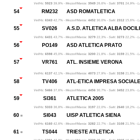
Vel/Hs
:
5923
39,9% -
Mezzof/Marcia
:
3949
26,6% -
Salti
:
3701
24,9% -
L
54
RM232
ASD ROMATLETICA
Vel/Hs
:
6343
42,7% -
Mezzof/Marcia
:
4452
30,0% -
Salti
:
2312
15,6% -
L
55
SV026
A.S.D. ATLETICA ALBA DOCIL
Vel/Hs
:
6431
43,7% -
Mezzof/Marcia
:
3279
22,3% -
Salti
:
3273
22,2% -
L
56
PO149
ASD ATLETICA PRATO
Vel/Hs
:
6598
45,0% -
Mezzof/Marcia
:
3200
21,8% -
Salti
:
3159
21,5% -
L
57
VR761
ATL. INSIEME VERONA
Vel/Hs
:
6137
42,1% -
Mezzof/Marcia
:
4073
27,9% -
Salti
:
3158
21,6% -
L
58
TV406
ATL-ETICA IMPRESA SOCIAL
Vel/Hs
:
5466
37,6% -
Mezzof/Marcia
:
4456
30,7% -
Salti
:
3452
23,8% -
L
59
SI361
ATLETICA 2005
Vel/Hs
:
5333
36,8% -
Mezzof/Marcia
:
3197
22,0% -
Salti
:
2640
18,2% -
L
60
SI043
UISP ATLETICA SIENA
=
Vel/Hs
:
6160
42,6% -
Mezzof/Marcia
:
3282
22,7% -
Salti
:
3108
21,5% -
L
61
TS044
TRIESTE ATLETICA
=