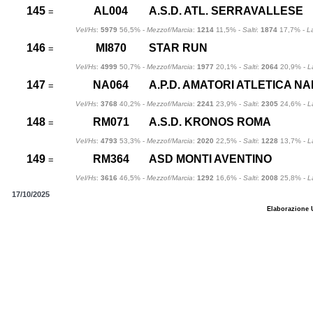
145
AL004
A.S.D. ATL. SERRAVALLESE
=
Vel/Hs
:
5979
56,5% -
Mezzof/Marcia
:
1214
11,5% -
Salti
:
1874
17,7% -
L
146
MI870
STAR RUN
=
Vel/Hs
:
4999
50,7% -
Mezzof/Marcia
:
1977
20,1% -
Salti
:
2064
20,9% -
L
147
NA064
A.P.D. AMATORI ATLETICA NA
=
Vel/Hs
:
3768
40,2% -
Mezzof/Marcia
:
2241
23,9% -
Salti
:
2305
24,6% -
L
148
RM071
A.S.D. KRONOS ROMA
=
Vel/Hs
:
4793
53,3% -
Mezzof/Marcia
:
2020
22,5% -
Salti
:
1228
13,7% -
L
149
RM364
ASD MONTI AVENTINO
=
Vel/Hs
:
3616
46,5% -
Mezzof/Marcia
:
1292
16,6% -
Salti
:
2008
25,8% -
L
17/10/2025
Elaborazione