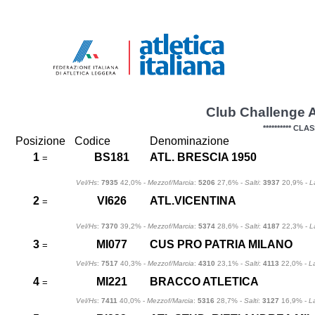
Club Challenge 
********** CLA
Posizione
Codice
Denominazione
1
BS181
ATL. BRESCIA 1950
=
Vel/Hs
:
7935
42,0% -
Mezzof/Marcia
:
5206
27,6% -
Salti
:
3937
20,9% -
L
2
VI626
ATL.VICENTINA
=
Vel/Hs
:
7370
39,2% -
Mezzof/Marcia
:
5374
28,6% -
Salti
:
4187
22,3% -
L
3
MI077
CUS PRO PATRIA MILANO
=
Vel/Hs
:
7517
40,3% -
Mezzof/Marcia
:
4310
23,1% -
Salti
:
4113
22,0% -
L
4
MI221
BRACCO ATLETICA
=
Vel/Hs
:
7411
40,0% -
Mezzof/Marcia
:
5316
28,7% -
Salti
:
3127
16,9% -
L