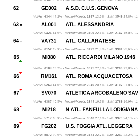
Vel/Hs
:
6301
43,8% -
Mezzof/Marcia
:
3728
25,9% -
Salti
:
2365
16,4% -
L
62
GE002
A.S.D. C.U.S. GENOVA
=
Vel/Hs
:
6344
44,2% -
Mezzof/Marcia
:
1997
13,9% -
Salti
:
3549
24,8% -
L
63
AL001
ATL. ALESSANDRIA
=
Vel/Hs
:
6426
44,9% -
Mezzof/Marcia
:
3169
22,1% -
Salti
:
2147
15,0% -
L
64
VA731
ATL. GALLARATESE
=
Vel/Hs
:
6152
42,9% -
Mezzof/Marcia
:
3122
21,8% -
Salti
:
3381
23,6% -
L
65
MI080
ATL. RICCARDI MILANO 1946
Vel/Hs
:
6184
43,2% -
Mezzof/Marcia
:
3975
27,8% -
Salti
:
3268
22,8% -
L
66
RM161
ATL. ROMA ACQUACETOSA
Vel/Hs
:
6263
44,0% -
Mezzof/Marcia
:
2940
20,6% -
Salti
:
3107
21,8% -
L
67
SV070
ATLETICA ARCOBALENO SA
Vel/Hs
:
6387
45,5% -
Mezzof/Marcia
:
2344
16,7% -
Salti
:
2789
19,9% -
L
68
MI218
N.ATL. FANFULLA LODIGIANA
Vel/Hs
:
5717
40,9% -
Mezzof/Marcia
:
3840
27,4% -
Salti
:
3370
24,1% -
L
69
FG202
U.S. FOGGIA ATL. LEGGERA
Vel/Hs
:
5572
39,9% -
Mezzof/Marcia
:
3171
22,7% -
Salti
:
3240
23,2% -
L