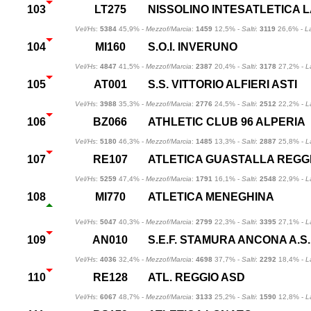
103
LT275
NISSOLINO INTESATLETICA L
Vel/Hs
:
5384
45,9% -
Mezzof/Marcia
:
1459
12,5% -
Salti
:
3119
26,6% -
L
104
MI160
S.O.I. INVERUNO
Vel/Hs
:
4847
41,5% -
Mezzof/Marcia
:
2387
20,4% -
Salti
:
3178
27,2% -
L
105
AT001
S.S. VITTORIO ALFIERI ASTI
Vel/Hs
:
3988
35,3% -
Mezzof/Marcia
:
2776
24,5% -
Salti
:
2512
22,2% -
L
106
BZ066
ATHLETIC CLUB 96 ALPERIA
Vel/Hs
:
5180
46,3% -
Mezzof/Marcia
:
1485
13,3% -
Salti
:
2887
25,8% -
L
107
RE107
ATLETICA GUASTALLA REGG
Vel/Hs
:
5259
47,4% -
Mezzof/Marcia
:
1791
16,1% -
Salti
:
2548
22,9% -
L
108
MI770
ATLETICA MENEGHINA
Vel/Hs
:
5047
40,3% -
Mezzof/Marcia
:
2799
22,3% -
Salti
:
3395
27,1% -
L
109
AN010
S.E.F. STAMURA ANCONA A.S.
Vel/Hs
:
4036
32,4% -
Mezzof/Marcia
:
4698
37,7% -
Salti
:
2292
18,4% -
L
110
RE128
ATL. REGGIO ASD
Vel/Hs
:
6067
48,7% -
Mezzof/Marcia
:
3133
25,2% -
Salti
:
1590
12,8% -
L