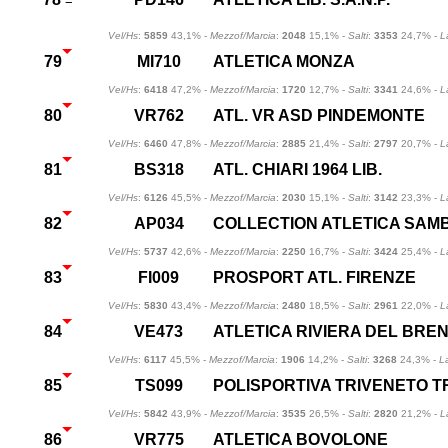
=
Vel/Hs
:
5859
43,1% -
Mezzof/Marcia
:
2048
15,1% -
Salti
:
3353
24,7% -
L
79
MI710
ATLETICA MONZA
Vel/Hs
:
6418
47,2% -
Mezzof/Marcia
:
1720
12,7% -
Salti
:
3341
24,6% -
L
80
VR762
ATL. VR ASD PINDEMONTE
Vel/Hs
:
6460
47,8% -
Mezzof/Marcia
:
2885
21,4% -
Salti
:
2797
20,7% -
L
81
BS318
ATL. CHIARI 1964 LIB.
Vel/Hs
:
6126
45,5% -
Mezzof/Marcia
:
2030
15,1% -
Salti
:
3142
23,3% -
L
82
AP034
COLLECTION ATLETICA SAM
Vel/Hs
:
5737
42,6% -
Mezzof/Marcia
:
2250
16,7% -
Salti
:
3424
25,4% -
L
83
FI009
PROSPORT ATL. FIRENZE
Vel/Hs
:
5830
43,4% -
Mezzof/Marcia
:
2480
18,5% -
Salti
:
2961
22,0% -
L
84
VE473
ATLETICA RIVIERA DEL BRE
Vel/Hs
:
6117
45,5% -
Mezzof/Marcia
:
1906
14,2% -
Salti
:
3268
24,3% -
L
85
TS099
POLISPORTIVA TRIVENETO T
Vel/Hs
:
5842
43,9% -
Mezzof/Marcia
:
3535
26,5% -
Salti
:
2820
21,2% -
L
86
VR775
ATLETICA BOVOLONE