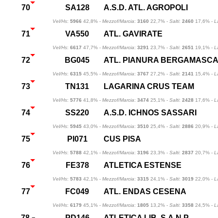
70
SA128
A.S.D. ATL. AGROPOLI
Vel/Hs
:
5966
42,8% -
Mezzof/Marcia
:
3160
22,7% -
Salti
:
2460
17,6% -
L
71
VA550
ATL. GAVIRATE
Vel/Hs
:
6617
47,7% -
Mezzof/Marcia
:
3291
23,7% -
Salti
:
2651
19,1% -
L
72
BG045
ATL. PIANURA BERGAMASC
Vel/Hs
:
6315
45,5% -
Mezzof/Marcia
:
3767
27,2% -
Salti
:
2141
15,4% -
L
73
TN131
LAGARINA CRUS TEAM
Vel/Hs
:
5776
41,8% -
Mezzof/Marcia
:
3474
25,1% -
Salti
:
2428
17,6% -
L
74
SS220
A.S.D. ICHNOS SASSARI
Vel/Hs
:
5945
43,0% -
Mezzof/Marcia
:
3510
25,4% -
Salti
:
2886
20,9% -
L
75
PI071
CUS PISA
Vel/Hs
:
5788
42,1% -
Mezzof/Marcia
:
3196
23,3% -
Salti
:
2837
20,7% -
L
76
FE378
ATLETICA ESTENSE
Vel/Hs
:
5783
42,1% -
Mezzof/Marcia
:
3315
24,1% -
Salti
:
3019
22,0% -
L
77
FC049
ATL. ENDAS CESENA
Vel/Hs
:
6179
45,1% -
Mezzof/Marcia
:
1805
13,2% -
Salti
:
3358
24,5% -
L
78
PD146
ATLETICA LIB. S.A.N.P.