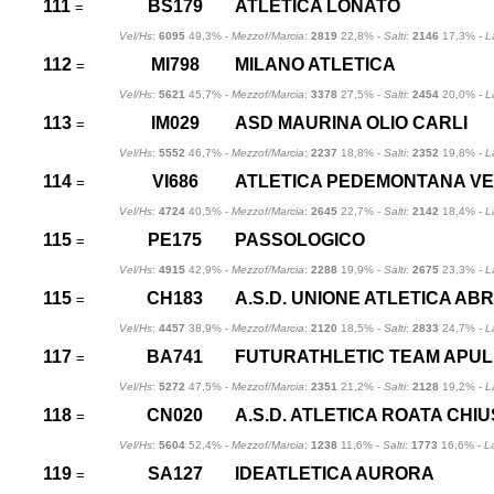
111
BS179
ATLETICA LONATO
=
Vel/Hs
:
6095
49,3% -
Mezzof/Marcia
:
2819
22,8% -
Salti
:
2146
17,3% -
L
112
MI798
MILANO ATLETICA
=
Vel/Hs
:
5621
45,7% -
Mezzof/Marcia
:
3378
27,5% -
Salti
:
2454
20,0% -
L
113
IM029
ASD MAURINA OLIO CARLI
=
Vel/Hs
:
5552
46,7% -
Mezzof/Marcia
:
2237
18,8% -
Salti
:
2352
19,8% -
L
114
VI686
ATLETICA PEDEMONTANA V
=
Vel/Hs
:
4724
40,5% -
Mezzof/Marcia
:
2645
22,7% -
Salti
:
2142
18,4% -
L
115
PE175
PASSOLOGICO
=
Vel/Hs
:
4915
42,9% -
Mezzof/Marcia
:
2288
19,9% -
Salti
:
2675
23,3% -
L
115
CH183
A.S.D. UNIONE ATLETICA AB
=
Vel/Hs
:
4457
38,9% -
Mezzof/Marcia
:
2120
18,5% -
Salti
:
2833
24,7% -
L
117
BA741
FUTURATHLETIC TEAM APUL
=
Vel/Hs
:
5272
47,5% -
Mezzof/Marcia
:
2351
21,2% -
Salti
:
2128
19,2% -
L
118
CN020
A.S.D. ATLETICA ROATA CHIU
=
Vel/Hs
:
5604
52,4% -
Mezzof/Marcia
:
1238
11,6% -
Salti
:
1773
16,6% -
L
119
SA127
IDEATLETICA AURORA
=