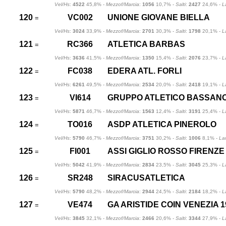
Vel/Hs
:
4522
45,8% -
Mezzof/Marcia
:
1056
10,7% -
Salti
:
2427
24,6% -
L
120
VC002
UNIONE GIOVANE BIELLA
=
Vel/Hs
:
3024
33,9% -
Mezzof/Marcia
:
2701
30,3% -
Salti
:
1798
20,1% -
L
121
RC366
ATLETICA BARBAS
=
Vel/Hs
:
3636
41,5% -
Mezzof/Marcia
:
1350
15,4% -
Salti
:
2076
23,7% -
L
122
FC038
EDERA ATL. FORLI
=
Vel/Hs
:
6261
49,5% -
Mezzof/Marcia
:
2534
20,0% -
Salti
:
2418
19,1% -
L
123
VI614
GRUPPO ATLETICO BASSANO
=
Vel/Hs
:
5871
46,7% -
Mezzof/Marcia
:
1563
12,4% -
Salti
:
3191
25,4% -
L
124
TO016
ASDP ATLETICA PINEROLO
=
Vel/Hs
:
5790
46,7% -
Mezzof/Marcia
:
3751
30,2% -
Salti
:
1006
8,1% -
La
125
FI001
ASSI GIGLIO ROSSO FIRENZE
=
Vel/Hs
:
5042
41,9% -
Mezzof/Marcia
:
2834
23,5% -
Salti
:
3045
25,3% -
L
126
SR248
SIRACUSATLETICA
=
Vel/Hs
:
5790
48,2% -
Mezzof/Marcia
:
2944
24,5% -
Salti
:
2184
18,2% -
L
127
VE474
GA ARISTIDE COIN VENEZIA 1
=
Vel/Hs
:
3845
32,1% -
Mezzof/Marcia
:
2466
20,6% -
Salti
:
3344
27,9% -
L