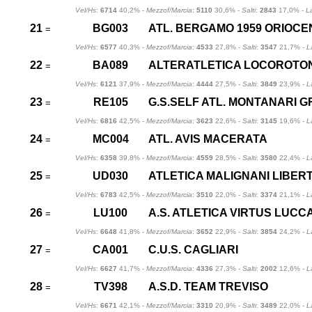
Vel/Hs
:
6714
40,2% -
Mezzof/Marcia
:
5110
30,6% -
Salti
:
2843
17,0% -
L
21
BG003
ATL. BERGAMO 1959 ORIOC
=
Vel/Hs
:
6577
40,3% -
Mezzof/Marcia
:
4533
27,8% -
Salti
:
3547
21,7% -
L
22
BA089
ALTERATLETICA LOCOROTO
=
Vel/Hs
:
6121
37,9% -
Mezzof/Marcia
:
4444
27,5% -
Salti
:
3849
23,9% -
L
23
RE105
G.S.SELF ATL. MONTANARI 
=
Vel/Hs
:
6816
42,5% -
Mezzof/Marcia
:
3623
22,6% -
Salti
:
3145
19,6% -
L
24
MC004
ATL. AVIS MACERATA
=
Vel/Hs
:
6358
39,8% -
Mezzof/Marcia
:
4559
28,5% -
Salti
:
3580
22,4% -
L
25
UD030
ATLETICA MALIGNANI LIBER
=
Vel/Hs
:
6783
42,5% -
Mezzof/Marcia
:
3510
22,0% -
Salti
:
3374
21,1% -
L
26
LU100
A.S. ATLETICA VIRTUS LUCC
=
Vel/Hs
:
6648
41,8% -
Mezzof/Marcia
:
3652
22,9% -
Salti
:
3854
24,2% -
L
27
CA001
C.U.S. CAGLIARI
=
Vel/Hs
:
6627
41,7% -
Mezzof/Marcia
:
4336
27,3% -
Salti
:
2002
12,6% -
L
28
TV398
A.S.D. TEAM TREVISO
=
Vel/Hs
:
6671
42,1% -
Mezzof/Marcia
:
3310
20,9% -
Salti
:
3489
22,0% -
L