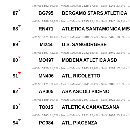
Vel/Hs
:
5182
39,0% -
Mezzof/Marcia
:
2328
17,5% -
Salti
:
3148
23,7% -
L
87
BG795
BERGAMO STARS ATLETICA
Vel/Hs
:
6480
48,8% -
Mezzof/Marcia
:
2935
22,1% -
Salti
:
2540
19,1% -
L
88
RN471
ATLETICA SANTAMONICA MI
Vel/Hs
:
5371
40,6% -
Mezzof/Marcia
:
3889
29,4% -
Salti
:
2453
18,5% -
L
89
MI244
U.S. SANGIORGESE
Vel/Hs
:
5557
42,1% -
Mezzof/Marcia
:
2032
15,4% -
Salti
:
2942
22,3% -
L
90
MO497
MODENA ATLETICA ASD
Vel/Hs
:
5429
41,2% -
Mezzof/Marcia
:
3143
23,9% -
Salti
:
2293
17,4% -
L
91
MN406
ATL. RIGOLETTO
Vel/Hs
:
5171
39,4% -
Mezzof/Marcia
:
3052
23,2% -
Salti
:
2309
17,6% -
L
92
AP005
ASA ASCOLI PICENO
Vel/Hs
:
5159
39,4% -
Mezzof/Marcia
:
2897
22,1% -
Salti
:
3019
23,0% -
L
93
TO015
ATLETICA CANAVESANA
Vel/Hs
:
5463
41,7% -
Mezzof/Marcia
:
3321
25,4% -
Salti
:
3099
23,7% -
L
94
PC084
ATL. PIACENZA