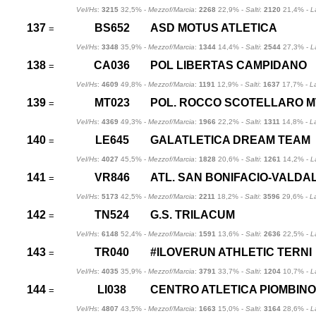
Vel/Hs
:
3215
32,5% -
Mezzof/Marcia
:
2268
22,9% -
Salti
:
2120
21,4% -
L
137
BS652
ASD MOTUS ATLETICA
=
Vel/Hs
:
3348
35,9% -
Mezzof/Marcia
:
1344
14,4% -
Salti
:
2544
27,3% -
L
138
CA036
POL LIBERTAS CAMPIDANO
=
Vel/Hs
:
4609
49,8% -
Mezzof/Marcia
:
1191
12,9% -
Salti
:
1637
17,7% -
L
139
MT023
POL. ROCCO SCOTELLARO M
=
Vel/Hs
:
4369
49,3% -
Mezzof/Marcia
:
1966
22,2% -
Salti
:
1311
14,8% -
L
140
LE645
GALATLETICA DREAM TEAM
=
Vel/Hs
:
4027
45,5% -
Mezzof/Marcia
:
1828
20,6% -
Salti
:
1261
14,2% -
L
141
VR846
ATL. SAN BONIFACIO-VALD
=
Vel/Hs
:
5173
42,5% -
Mezzof/Marcia
:
2211
18,2% -
Salti
:
3596
29,6% -
L
142
TN524
G.S. TRILACUM
=
Vel/Hs
:
6148
52,4% -
Mezzof/Marcia
:
1591
13,6% -
Salti
:
2636
22,5% -
L
143
TR040
#ILOVERUN ATHLETIC TERNI
=
Vel/Hs
:
4035
35,9% -
Mezzof/Marcia
:
3791
33,7% -
Salti
:
1204
10,7% -
L
144
LI038
CENTRO ATLETICA PIOMBINO
=
Vel/Hs
:
4807
43,5% -
Mezzof/Marcia
:
1663
15,0% -
Salti
:
3164
28,6% -
L