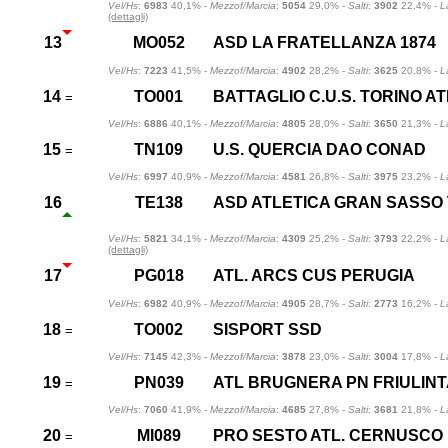
Vel/Hs
:
6983
40,1% -
Mezzof/Marcia
:
5054
29,0% -
Salti
:
3902
22,4% -
L
(dettagli)
13
MO052
ASD LA FRATELLANZA 1874
Vel/Hs
:
7223
41,5% -
Mezzof/Marcia
:
4902
28,2% -
Salti
:
3625
20,8% -
L
14
TO001
BATTAGLIO C.U.S. TORINO AT
=
Vel/Hs
:
6886
40,1% -
Mezzof/Marcia
:
4805
28,0% -
Salti
:
3650
21,3% -
L
15
TN109
U.S. QUERCIA DAO CONAD
=
Vel/Hs
:
6997
40,9% -
Mezzof/Marcia
:
4581
26,8% -
Salti
:
3975
23,2% -
L
16
TE138
ASD ATLETICA GRAN SASSO
Vel/Hs
:
5821
34,1% -
Mezzof/Marcia
:
4309
25,2% -
Salti
:
3793
22,2% -
L
(dettagli)
17
PG018
ATL. ARCS CUS PERUGIA
Vel/Hs
:
6982
40,9% -
Mezzof/Marcia
:
4905
28,7% -
Salti
:
2773
16,2% -
L
18
TO002
SISPORT SSD
=
Vel/Hs
:
7145
42,3% -
Mezzof/Marcia
:
3878
23,0% -
Salti
:
3004
17,8% -
L
19
PN039
ATL BRUGNERA PN FRIULINT
=
Vel/Hs
:
7060
41,9% -
Mezzof/Marcia
:
4685
27,8% -
Salti
:
3681
21,8% -
L
20
MI089
PRO SESTO ATL. CERNUSCO
=