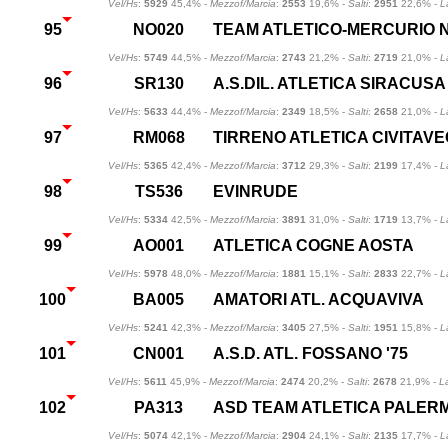
Vel/Hs
:
5929
45,4% -
Mezzof/Marcia
:
2553
19,6% -
Salti
:
2951
22,6% -
L
95
NO020
TEAM ATLETICO-MERCURIO 
Vel/Hs
:
5749
44,5% -
Mezzof/Marcia
:
2743
21,2% -
Salti
:
2719
21,0% -
L
96
SR130
A.S.DIL. ATLETICA SIRACUSA
Vel/Hs
:
5633
44,4% -
Mezzof/Marcia
:
2349
18,5% -
Salti
:
2658
21,0% -
L
97
RM068
TIRRENO ATLETICA CIVITAV
Vel/Hs
:
5365
42,4% -
Mezzof/Marcia
:
3712
29,3% -
Salti
:
2199
17,4% -
L
98
TS536
EVINRUDE
Vel/Hs
:
5334
42,5% -
Mezzof/Marcia
:
3891
31,0% -
Salti
:
1719
13,7% -
L
99
AO001
ATLETICA COGNE AOSTA
Vel/Hs
:
5978
48,0% -
Mezzof/Marcia
:
1881
15,1% -
Salti
:
2833
22,7% -
L
100
BA005
AMATORI ATL. ACQUAVIVA
Vel/Hs
:
5241
42,3% -
Mezzof/Marcia
:
3405
27,5% -
Salti
:
1951
15,8% -
L
101
CN001
A.S.D. ATL. FOSSANO '75
Vel/Hs
:
5611
45,9% -
Mezzof/Marcia
:
2474
20,2% -
Salti
:
2678
21,9% -
L
102
PA313
ASD TEAM ATLETICA PALER
Vel/Hs
:
5074
42,1% -
Mezzof/Marcia
:
2904
24,1% -
Salti
:
2135
17,7% -
L