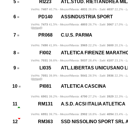
5
RI223
ATL.STUD. RIETI ANDREA MI
=
Vel/Hs
:
7407
40,7% -
Mezzof/Marcia
:
4831
26,6% -
Salti
:
4037
22,2% -
L
6
PD140
ASSINDUSTRIA SPORT
=
Vel/Hs
:
7473
41,5% -
Mezzof/Marcia
:
4803
26,7% -
Salti
:
3067
17,0% -
L
(dettagli)
7
PR068
C.U.S. PARMA
=
Vel/Hs
:
7490
41,9% -
Mezzof/Marcia
:
3965
22,2% -
Salti
:
3600
20,1% -
L
8
FI002
ATLETICA FIRENZE MARATHO
=
Vel/Hs
:
7031
39,6% -
Mezzof/Marcia
:
5037
28,4% -
Salti
:
4107
23,1% -
L
9
LI035
ATL.LIBERTAS UNICUSANO 
=
Vel/Hs
:
7051
39,9% -
Mezzof/Marcia
:
5041
28,5% -
Salti
:
3936
22,3% -
L
(dettagli)
10
PI081
ATLETICA CASCINA
=
Vel/Hs
:
6901
39,2% -
Mezzof/Marcia
:
4790
27,2% -
Salti
:
3929
22,3% -
L
11
RM131
A.S.D. ACSI ITALIA ATLETICA
Vel/Hs
:
6951
39,7% -
Mezzof/Marcia
:
2902
16,6% -
Salti
:
4094
23,4% -
L
12
RM363
SSD NISSOLINO SPORT SRL 