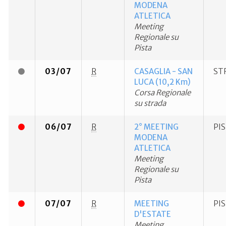
MODENA
ATLETICA
Meeting
Regionale su
Pista
03/07
R
CASAGLIA - SAN
ST
LUCA (10,2 Km)
Corsa Regionale
su strada
06/07
R
2° MEETING
PI
MODENA
ATLETICA
Meeting
Regionale su
Pista
07/07
R
MEETING
PI
D'ESTATE
Meeting