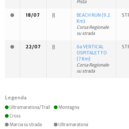
Pista
18/07
R
BEACH RUN (9.2
ST
Km)
Corsa Regionale
su strada
22/07
R
6a VERTICAL
ST
OSPITALETTO
(7 Km)
Corsa Regionale
su strada
Legenda
Ultramaratona/Trail
Montagna
Cross
Marcia su strada
Ultramaratona