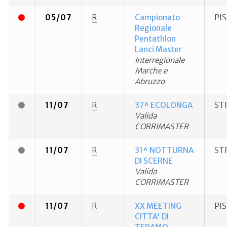
05/07
R
Campionato
PI
Regionale
Pentathlon
Lanci Master
Interregionale
Marche e
Abruzzo
11/07
R
37^ ECOLONGA
ST
Valida
CORRIMASTER
11/07
R
31^ NOTTURNA
ST
DI SCERNE
Valida
CORRIMASTER
11/07
R
XX MEETING
PI
CITTA' DI