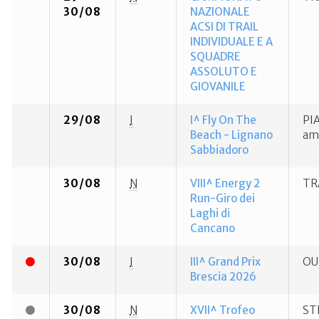
30/08
NAZIONALE
ACSI DI TRAIL
INDIVIDUALE E A
SQUADRE
ASSOLUTO E
GIOVANILE
29/08
I
I^ Fly On The
PIA
Beach - Lignano
amb
Sabbiadoro
30/08
N
VIII^ Energy 2
TR
Run-Giro dei
Laghi di
Cancano
30/08
I
III^ Grand Prix
OU
Brescia 2026
30/08
N
XVII^ Trofeo
ST