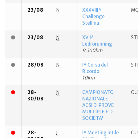
23/08
N
XXXVIII^
MO
Challenge
Stellina
23/08
N
XVII^
ST
Ledrorunning
9,360km
28/08
N
I^ Corsa del
ST
Ricordo
10km
28-
N
CAMPIONATO
OU
30/08
NAZIONALE
ACSI DI PROVE
MULTIPLE E DI
SOCIETA'
28-
I
I^ Meeting Int.le
OU