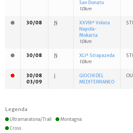
San Donato
10km
30/08
N
XXVIII^ Volata
ST
Napola-
Mokarta
10km
30/08
N
XLI^ Strapazeda
ST
10km
30/08
I
GIOCHI DEL
OU
03/09
MEDITERRANEO
Legenda
Ultramaratona/Trail
Montagna
Cross