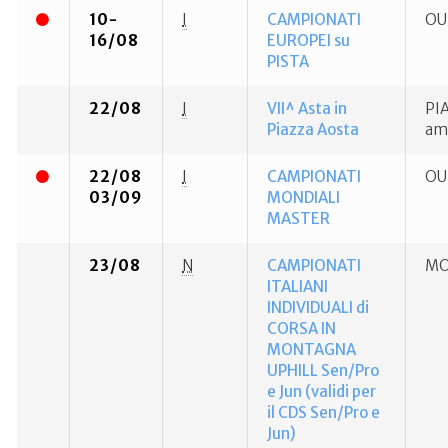
10-
I
CAMPIONATI
OU
16/08
EUROPEI su
PISTA
22/08
I
VII^ Asta in
PIA
Piazza Aosta
amb
22/08
I
CAMPIONATI
OU
03/09
MONDIALI
MASTER
23/08
N
CAMPIONATI
MO
ITALIANI
INDIVIDUALI di
CORSA IN
MONTAGNA
UPHILL Sen/Pro
e Jun (validi per
il CDS Sen/Pro e
Jun)