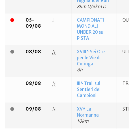
Highlander Run
8km U/4km D
05-
I
CAMPIONATI
OU
09/08
MONDIALI
UNDER 20 su
PISTA
08/08
N
XVIII^ Sei Ore
UL
per le Vie di
Curinga
6h
08/08
N
III^ Trail sui
TR
Sentieri dei
Campioni
09/08
N
XV^ La
ST
Normanna
10km