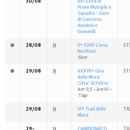
30/08
Atl-Etica di
Prove Multiple a
Squadre - Gare
di Contorno
Assoluti e
Giovanili
28/08
N
II^ 5000 Corsa
ST
Nei Rioni
5km
29/08
N
XXXVII^ Giro
ST
delle Mura
Citta' di Feltre
km 9,5 - km10 -
7 lap
29/08
N
VI^ Trail delle
TR
Mura
29-
N
CAMPIONATO
TR