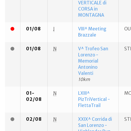
VERTICALE di
CORSA in
MONTAGNA
01/08
I
VIII^ Meeting
OU
Brazzale
01/08
N
V^ Trofeo San
ST
Lorenzo -
Memorial
Antonino
Valenti
10km
01-
N
LXIII^
MO
02/08
PizTriVertical -
FlettaTrail
02/08
N
XXIX^ Corrida di
ST
San Lorenzo -